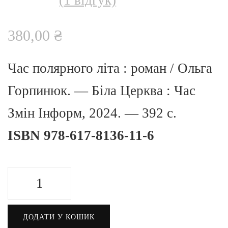
Рейтинг
1
5.00
з 5 на
основі
380,00
₴
опитування
покупця
Час полярного літа : роман / Ольга
Горпинюк. — Біла Церква : Час
Змін Інформ, 2024. — 392 с.
ISBN 978-617-8136-11-6
Час
полярного
ДОДАТИ У КОШИК
літа.