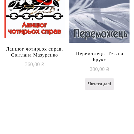
Ланцюг чотирьох справ.
Переможець. Тетяна
Світлана Мазуренко
Брукс
360,00
₴
200,00
₴
Читати далі