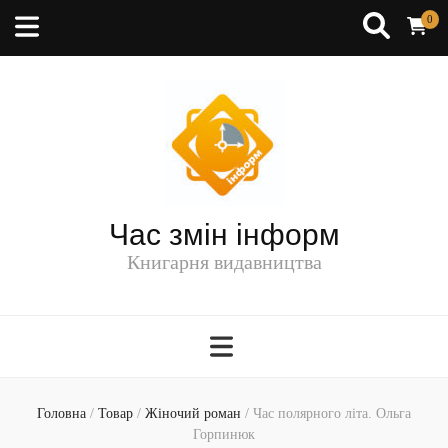
0
Час змін інформ
Книгарня видавництва
Головна
/
Товар
/
Жіночий роман
/
Час полярного літа. Ольга
Горпинюк