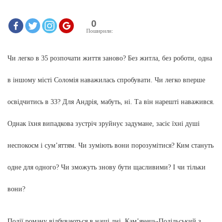
0
Поширили:
Чи легко в 35 розпочати життя заново? Без житла, без роботи, одна
в іншому місті Соломія наважилась спробувати. Чи легко вперше
освідчитись в 33? Для Андрія, мабуть, ні. Та він нарешті наважився.
Однак їхня випадкова зустріч зруйнує задумане, засіє їхні душі
неспокоєм і сум’яттям. Чи зуміють вони порозумітися? Ким стануть
одне для одного? Чи зможуть знову бути щасливими? І чи тільки
вони?
Події роману відбуваються в наші дні. Кам’янець-Подільський з