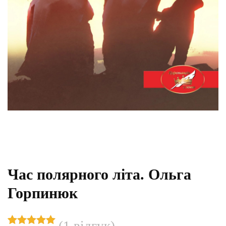
Час полярного літа. Ольга
Горпинюк
(
1
відгук)