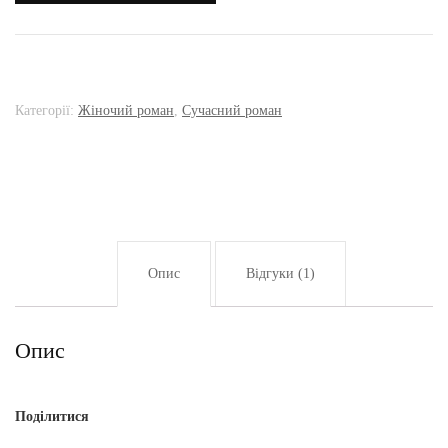
Ольга
Горпинюк
Категорії:
Жіночий роман
,
Сучасний роман
кількість
Опис
Відгуки (1)
Опис
Поділитися